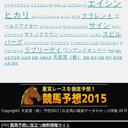
エイシン
アドマイヤデウス
イスラボニータ
ウオッカ
エアグルーヴ
ヒカリ
クラレント
ゴ
エイシンフラッシュ
オッズ
キズナ
サイン
ールドアクター
ゴールドシップ
サイレンススズカ
サウン
スピル
サトノクラウン
ズオブアース
ショウナンパンドラ
シンザン
バーグ
スーパークリーク
ディサイファ
トーホウジャッカル
プレゼンター
ヤ
ラブリーデイ
ワンアンドオンリー
マカツエース
予想
傾向
天皇賞（春）
出走予定馬
出走馬
回避
大橋巨泉
展開
格言
武豊
歴代
歴代勝
ち馬
歴史
Copyright©
天皇賞（秋）予想2017 | 出走馬の最新データやオッズ情報
All R
[PR]
競馬予想に役立つ無料情報サイト