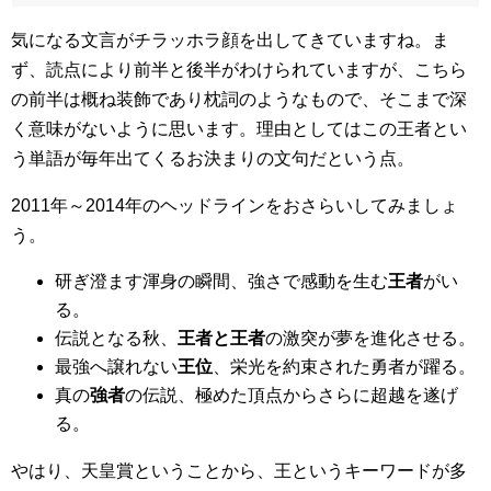
気になる文言がチラッホラ顔を出してきていますね。ま
ず、読点により前半と後半がわけられていますが、こちら
の前半は概ね装飾であり枕詞のようなもので、そこまで深
く意味がないように思います。理由としてはこの王者とい
う単語が毎年出てくるお決まりの文句だという点。
2011年～2014年のヘッドラインをおさらいしてみましょ
う。
研ぎ澄ます渾身の瞬間、強さで感動を生む
王者
がい
る。
伝説となる秋、
王者と王者
の激突が夢を進化させる。
最強へ譲れない
王位
、栄光を約束された勇者が躍る。
真の
強者
の伝説、極めた頂点からさらに超越を遂げ
る。
やはり、天皇賞ということから、王というキーワードが多