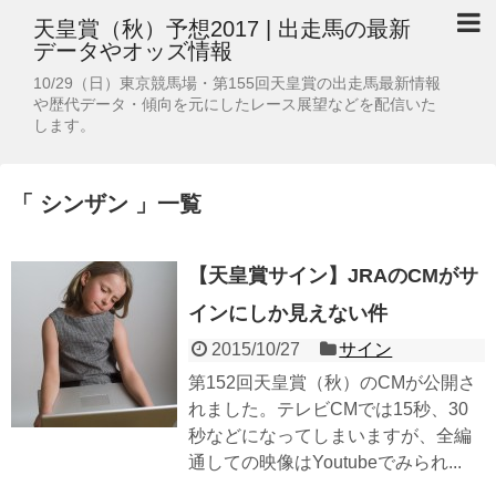
天皇賞（秋）予想2017 | 出走馬の最新
データやオッズ情報
10/29（日）東京競馬場・第155回天皇賞の出走馬最新情報
や歴代データ・傾向を元にしたレース展望などを配信いた
します。
「 シンザン 」一覧
【天皇賞サイン】JRAのCMがサ
インにしか見えない件
2015/10/27
サイン
第152回天皇賞（秋）のCMが公開さ
れました。テレビCMでは15秒、30
秒などになってしまいますが、全編
通しての映像はYoutubeでみられ...