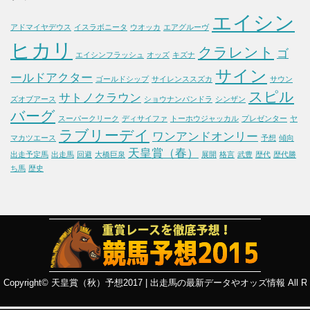
エイシン
アドマイヤデウス
イスラボニータ
ウオッカ
エアグルーヴ
ヒカリ
クラレント
ゴ
エイシンフラッシュ
オッズ
キズナ
サイン
ールドアクター
ゴールドシップ
サイレンススズカ
サウン
スピル
サトノクラウン
ズオブアース
ショウナンパンドラ
シンザン
バーグ
スーパークリーク
ディサイファ
トーホウジャッカル
プレゼンター
ヤ
ラブリーデイ
ワンアンドオンリー
マカツエース
予想
傾向
天皇賞（春）
出走予定馬
出走馬
回避
大橋巨泉
展開
格言
武豊
歴代
歴代勝
ち馬
歴史
Copyright©
天皇賞（秋）予想2017 | 出走馬の最新データやオッズ情報
All R